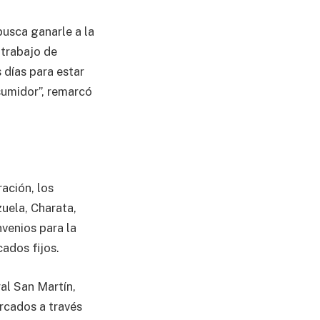
busca ganarle a la
 trabajo de
días para estar
sumidor”, remarcó
ración, los
zuela, Charata,
venios para la
cados fijos.
al San Martín,
rcados a través