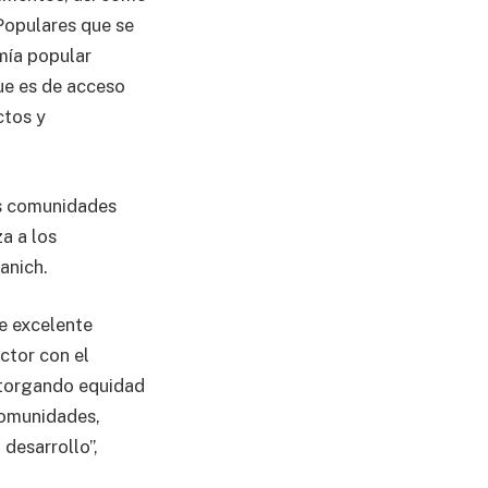
Populares que se
mía popular
ue es de acceso
ctos y
as comunidades
a a los
anich.
e excelente
ctor con el
otorgando equidad
comunidades,
 desarrollo”,