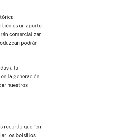
stórica
mbién es un aporte
rán comercializar
produzcan podrán
das a la
en la generación
der nuestros
ns recordó que “en
ar los bolsillos