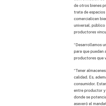
de otros bienes p
trata de espacios
comercialicen bie
universal, públic
productores vincu
“Desarrollamos un
para que puedan ac
productores que v
“Tener almacenes 
calidad. Es, adem
consumidor. Esta
entre productor 
donde se potencia 
aseveró el mandat