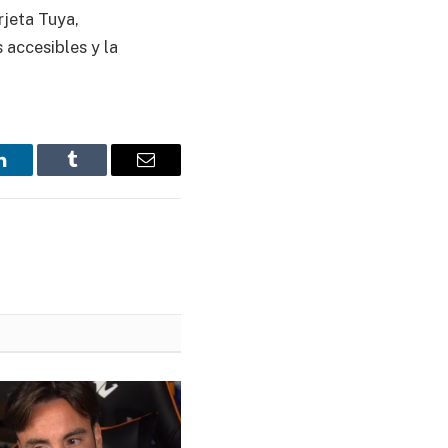
rjeta Tuya,
 accesibles y la
LinkedIn
Tumblr
Email