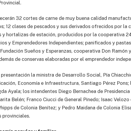
rovincial.
ecerán 32 cortes de carne de muy buena calidad manufactu
s; 12 clases de pescados y sus derivados ofrecidos por la 
 y hortalizas de estación, producidos por la cooperativa 24
ios y Emprendedores Independientes; panificados y pastas
, Fundación Sueños y Esperanzas, cooperativa Don Ramón
además de conservas elaboradas por el emprendedor indepe
 presentación la ministra de Desarrollo Social, Pía Chiacchi
ficación, Economía e Infraestructura, Santiago Pérez Pons; 
a Ayala; los intendentes Diego Bernachea de Presidencia l
rita Belén; Franco Ciucci de General Pinedo; Isaac Velozo
hipps de Colonia Benítez; y Pedro Maidana de Colonia Elisa
 provinciales.