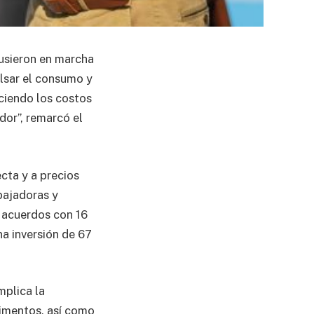
usieron en marcha
lsar el consumo y
ciendo los costos
or”, remarcó el
cta y a precios
bajadoras y
ó acuerdos con 16
na inversión de 67
mplica la
limentos, así como