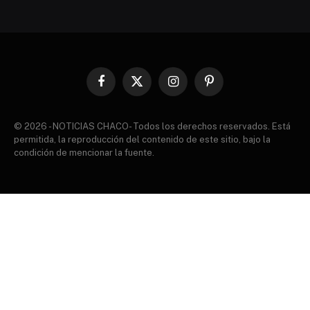
Facebook
X
Instagram
Pinterest
(Twitter)
© 2026 - NOTICIAS CHACO- Todos los derechos reservados. Está
permitida, la reproducción del contenido de este sitio, bajo la
condición de mencionar la fuente.