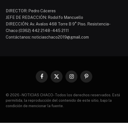
DIRECTOR: Pedro Cáceres
JEFE DE REDACCIÓN: Rodolfo Mancuello
DIRECCIÓN: Av. Avalos 468 Torre B 9° Piso. Resistencia-
Chaco (0362) 442 2148 - 445 2111
Contáctanos: noticiaschaco2019@gmail.com
Facebook
X
Instagram
Pinterest
(Twitter)
© 2026 - NOTICIAS CHACO- Todos los derechos reservados. Está
permitida, la reproducción del contenido de este sitio, bajo la
condición de mencionar la fuente.