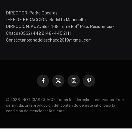
DIRECTOR: Pedro Cáceres
JEFE DE REDACCIÓN: Rodolfo Mancuello
DIRECCIÓN: Av. Avalos 468 Torre B 9° Piso. Resistencia-
Chaco (0362) 442 2148 - 445 2111
Contáctanos: noticiaschaco2019@gmail.com
Facebook
X
Instagram
Pinterest
(Twitter)
© 2026 - NOTICIAS CHACO- Todos los derechos reservados. Está
permitida, la reproducción del contenido de este sitio, bajo la
condición de mencionar la fuente.