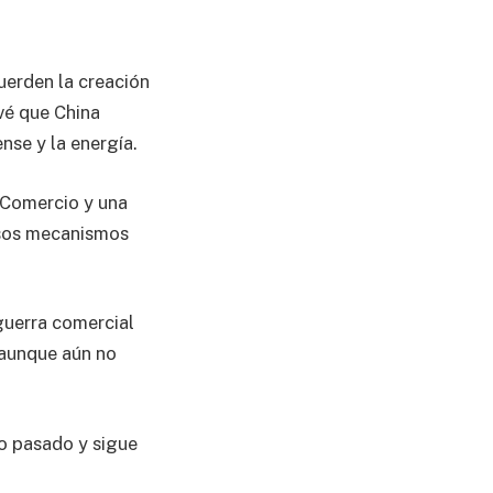
uerden la creación
evé que China
nse y la energía.
 Comercio y una
esos mecanismos
 guerra comercial
 aunque aún no
ño pasado y sigue