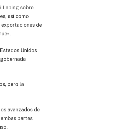
i Jinping sobre
es, así como
s exportaciones de
núe».
. Estados Unidos
a, gobernada
os, pero la
los avanzados de
e ambas partes
uso.