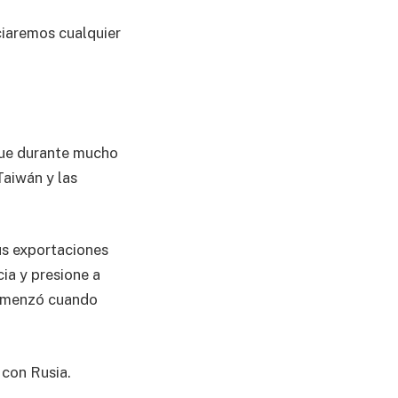
nciaremos cualquier
que durante mucho
Taiwán y las
us exportaciones
ia y presione a
comenzó cuando
 con Rusia.