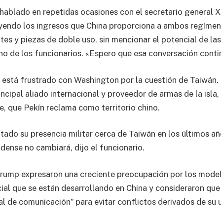
 hablado en repetidas ocasiones con el secretario general X
luyendo los ingresos que China proporciona a ambos regímen
es y piezas de doble uso, sin mencionar el potencial de la
no de los funcionarios. «Espero que esa conversación conti
i está frustrado con Washington por la cuestión de Taiwán
incipal aliado internacional y proveedor de armas de la isl
 que Pekín reclama como territorio chino.
tado su presencia militar cerca de Taiwán en los últimos añ
dense no cambiará, dijo el funcionario.
Trump expresaron una creciente preocupación por los mode
ficial que se están desarrollando en China y consideraron qu
al de comunicación” para evitar conflictos derivados de su 