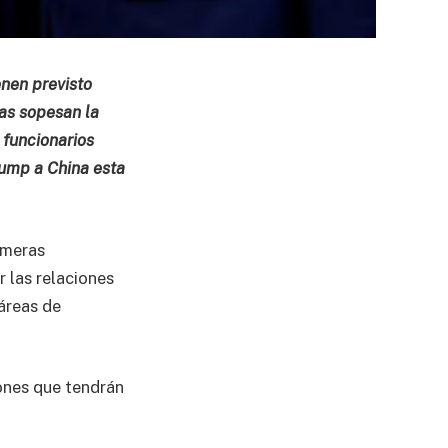
enen previsto
ras sopesan la
 funcionarios
rump a China esta
imeras
r las relaciones
 áreas de
iones que tendrán