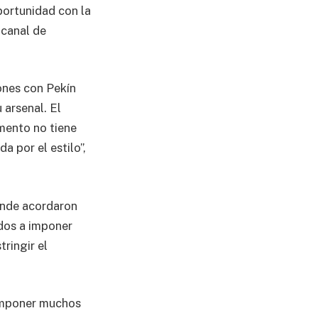
ortunidad con la
 canal de
ones con Pekín
 arsenal. El
mento no tiene
a por el estilo”,
donde acordaron
idos a imponer
ringir el
 imponer muchos