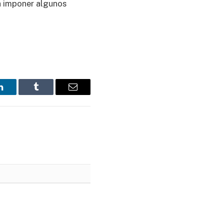
 a imponer algunos
LinkedIn
Tumblr
Email