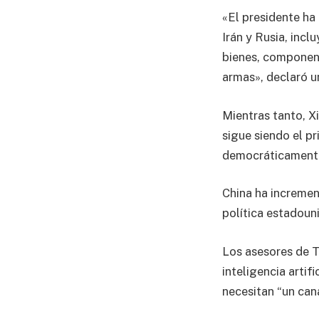
«El presidente ha
Irán y Rusia, inc
bienes, component
armas», declaró u
Mientras tanto, X
sigue siendo el pr
democráticamente,
China ha incremen
política estadouni
Los asesores de 
inteligencia arti
necesitan “un can