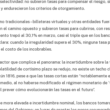
selectividad: no subieron tasas para compensar el riesgo, s
s y endurecieron los criterios de otorgamiento.
o tradicionales – billeteras virtuales y otras entidades fue
n el camino opuesto y subieron tasas para cubrirse, con res
nto trepó al 30,1% en marzo, casi el triple que en los banc
clara: cuando la irregularidad supera el 30%, ninguna tasa p
l costo de los incobrables.
ctor que complica el panorama: la incertidumbre sobre la t
volatilidad de cortísimo plazo se redujo, no existe un techo c
ún 1816, pese a que las tasas cortas están “notablemente 
medio, al no haberse modificado el régimen monetario de ‘
il prever cómo evolucionarán las tasas en el futuro”.
e mora elevada e incertidumbre nominal, los bancos tomar
lanes del Gobierno: en lugar de prestar los pesos recuperad