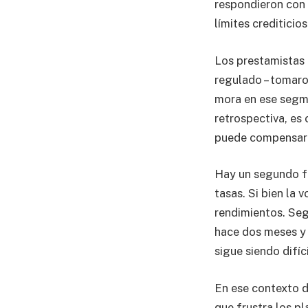
respondieron con 
límites crediticio
Los prestamistas n
regulado – tomaro
mora en ese segme
retrospectiva, es 
puede compensar e
Hay un segundo fa
tasas. Si bien la 
rendimientos. Seg
hace dos meses y 
sigue siendo difíc
En ese contexto d
que frustra los p