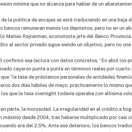
sión mínima que no alcanza para hablar de un abaratamien
n de la política de encajes se está traduciendo en una baja d
os bancos remuneran menos los depósitos, pero no en un a
aló Matías Rajnerman, economista jefe del Banco Provincia. 
ito al sector privado sigue siendo un objetivo, pero no una 
6 confirmó esa lectura con datos concretos. “En abril los 
rivado cayeron punta a punta en términos reales por cuarto
ó que “la tasa de préstamos personales de entidades financ
eros dos días hábiles de mayo, prácticamente lo mismo qu
los que la tasa overnight todavía operaba con altísima volat
 en parte, la morosidad. La irregularidad en el crédito a hog
n máximo desde 2004, tras haberse multiplicado por casi c
cuando era del 2,5%. Ante ese deterioro, los bancos tradic