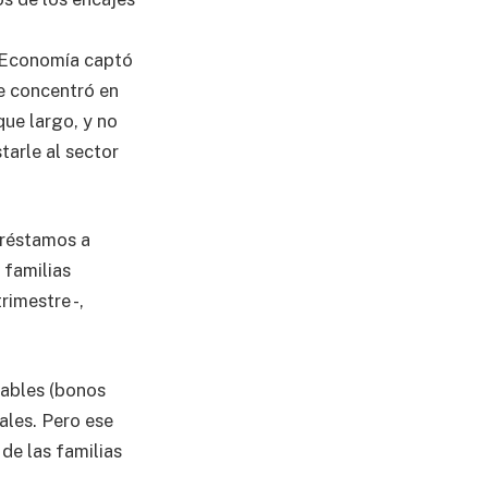
e Economía captó
se concentró en
que largo, y no
tarle al sector
préstamos a
 familias
rimestre -,
iables (bonos
ales. Pero ese
de las familias