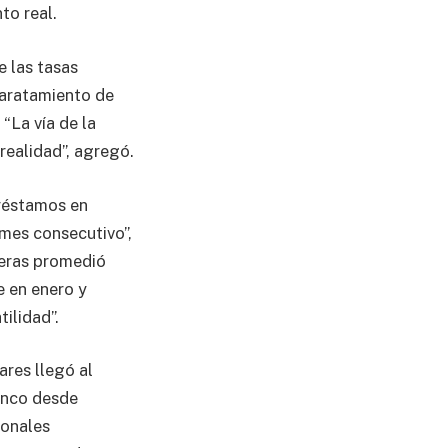
to real.
e las tasas
baratamiento de
“La vía de la
realidad”, agregó.
préstamos en
 mes consecutivo”,
ieras promedió
e en enero y
ilidad”.
ares llegó al
inco desde
ionales