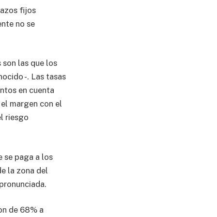
lazos fijos
ente no se
 son las que los
ocido -. Las tasas
antos en cuenta
s el margen con el
l riesgo
e se paga a los
e la zona del
 pronunciada.
ron de 68% a