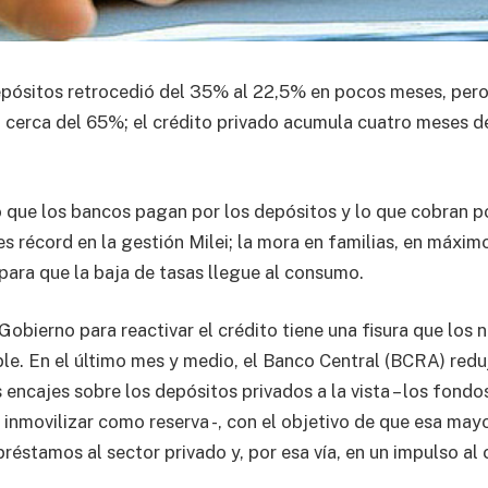
epósitos retrocedió del 35% al 22,5% en pocos meses, per
 cerca del 65%; el crédito privado acumula cuatro meses d
o que los bancos pagan por los depósitos y lo que cobran p
es récord en la gestión Milei; la mora en familias, en máxi
 para que la baja de tasas llegue al consumo.
 Gobierno para reactivar el crédito tiene una fisura que los
ble. En el último mes y medio, el Banco Central (BCRA) redu
 encajes sobre los depósitos privados a la vista – los fond
inmovilizar como reserva -, con el objetivo de que esa mayo
préstamos al sector privado y, por esa vía, en un impulso al