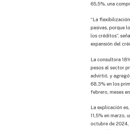
65,5%, una compre
“La flexibilizació
pasivas, porque l
los créditos”, señ
expansión del créd
La consultora 181
pesos al sector p
advirtió, y agreg
68,3% en los prim
febrero, meses en 
La explicación es,
11,5% en marzo, u
octubre de 2024, 