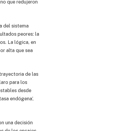
ino que redujeron
ra del sistema
ultados peores: la
os. La lógica, en
or alta que sea
rayectoria de las
laro para los
estables desde
tasa endógena’,
on una decisión
os de los encajes