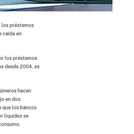
o los préstamos
e caída en
or los préstamos
mos desde 2004, es
 números hacen
jo en dos
os que los bancos
r liquidez se
 consumo.