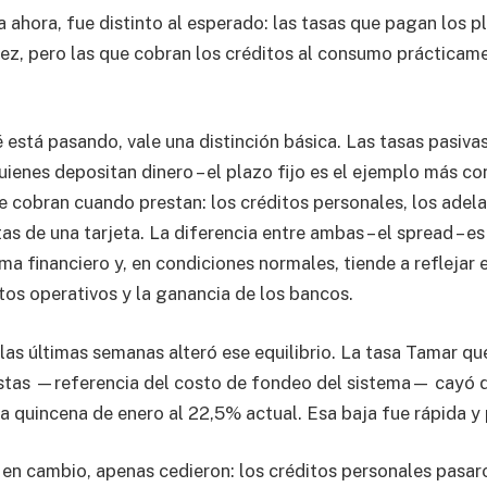
a ahora, fue distinto al esperado: las tasas que pagan los p
ez, pero las que cobran los créditos al consumo prácticam
está pasando, vale una distinción básica. Las tasas pasivas
ienes depositan dinero – el plazo fijo es el ejemplo más con
ue cobran cuando prestan: los créditos personales, los adel
tas de una tarjeta. La diferencia entre ambas – el spread – e
ma financiero y, en condiciones normales, tiende a reflejar e
stos operativos y la ganancia de los bancos.
las últimas semanas alteró ese equilibrio. La tasa Tamar qu
stas —referencia del costo de fondeo del sistema— cayó d
 quincena de enero al 22,5% actual. Esa baja fue rápida y
, en cambio, apenas cedieron: los créditos personales pasa