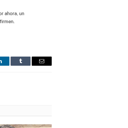
or ahora, un
firmen.
LinkedIn
Tumblr
Email