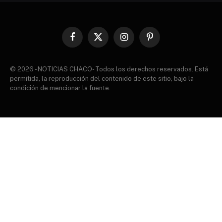
Facebook
X
Instagram
Pinterest
(Twitter)
© 2026 - NOTICIAS CHACO- Todos los derechos reservados. Está
permitida, la reproducción del contenido de este sitio, bajo la
condición de mencionar la fuente.