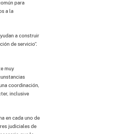
 común para
s a la
ayudan a construir
ión de servicio”.
nte muy
cunstancias
 una coordinación,
ter, inclusive
rna en cada uno de
res judiciales de