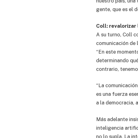
nuestro país, una
gente, que es el d
Coll: revalorizar
A su turno, Coll 
comunicación de lo
“En este momento 
determinando qué 
contrario, tenemos
“La comunicación 
es una fuerza esen
a la democracia, 
Más adelante insis
inteligencia artif
no lo supla. La in