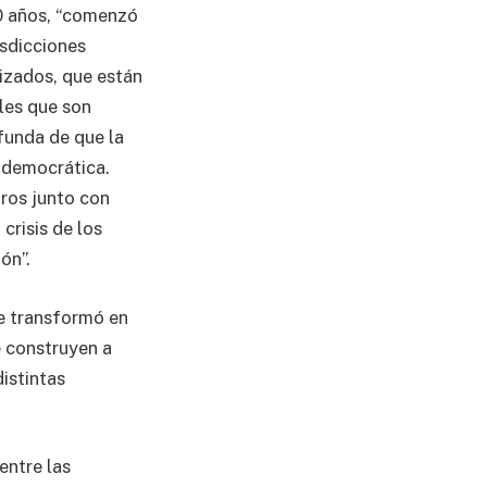
20 años, “comenzó
isdicciones
izados, que están
les que son
funda de que la
d democrática.
ros junto con
crisis de los
ón”.
e transformó en
e construyen a
distintas
entre las