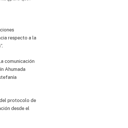
aciones
cia respecto a la
”.
“La comunicación
rtín Ahumada
stefanía
 del protocolo de
ación desde el