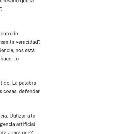
ecesario que la
”.
mento de
nsmitir veracidad”.
lencia, nos está
hacer lo
tido. La palabra
as cosas, defender
a. Utilizar a la
gencia artificial
enta ¿para qué?