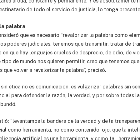
 tarea ardua, constante y permanente. Y es absolutamente n
estinatario de todo el servicio de justicia, lo tenga presente
 la palabra
consideró que es necesario “revalorizar la palabra como ele
s poderes judiciales, tenemos que transmitir, tratar de tra
en que hay lenguajes crueles de desprecio, de odio, de vio
tipo de mundo nos quieren permitir, creo que tenemos que 
 que volver a revalorizar la palabra”, precisó.
sin ética no es comunicación, es vulgarizar palabras sin sen
cial para defender la razón, la verdad, y por sobre todas l
abundó.
tió: “levantamos la bandera de la verdad y de la transparenci
icial como herramienta, no como contenido, ojo, que la inteli
teligencia artificial es una herramienta, y como tal, herrami