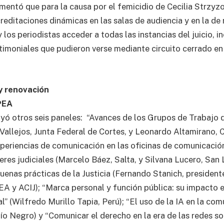
mentó que para la causa por el femicidio de Cecilia Strzyz
editaciones dinámicas en las salas de audiencia y en la de
y los periodistas acceder a todas las instancias del juicio, in
timoniales que pudieron verse mediante circuito cerrado en 
y renovación
PEA
uyó otros seis paneles: “Avances de los Grupos de Trabajo 
allejos, Junta Federal de Cortes, y Leonardo Altamirano, 
periencias de comunicación en las oficinas de comunicación
res judiciales (Marcelo Báez, Salta, y Silvana Lucero, San 
uenas prácticas de la Justicia (Fernando Stanich, presiden
EA y ACIJ); “Marca personal y función pública: su impacto 
al” (Wilfredo Murillo Tapia, Perú); “El uso de la IA en la com
ío Negro) y “Comunicar el derecho en la era de las redes so