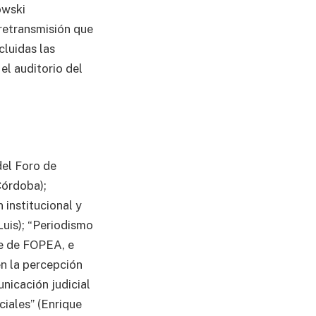
owski
 retransmisión que
cluidas las
el auditorio del
del Foro de
Córdoba);
 institucional y
Luis); “Periodismo
te de FOPEA, e
en la percepción
unicación judicial
ciales” (Enrique