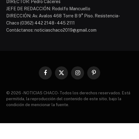
DIRECTOR: Pedro Cáceres
JEFE DE REDACCIÓN: Rodolfo Mancuello
DIRECCIÓN: Av. Avalos 468 Torre B 9° Piso. Resistencia-
Chaco (0362) 442 2148 - 445 2111
Contáctanos: noticiaschaco2019@gmail.com
Facebook
X
Instagram
Pinterest
(Twitter)
© 2026 - NOTICIAS CHACO- Todos los derechos reservados. Está
permitida, la reproducción del contenido de este sitio, bajo la
condición de mencionar la fuente.