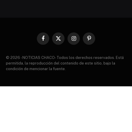
Facebook
X
Instagram
Pinterest
(Twitter)
© 2026 - NOTICIAS CHACO- Todos los derechos reservados. Está
permitida, la reproducción del contenido de este sitio, bajo la
condición de mencionar la fuente.