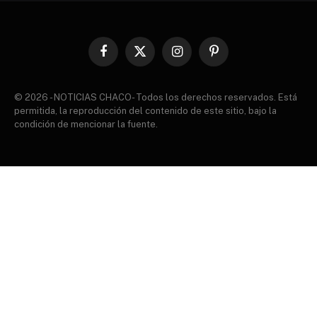
Facebook
X
Instagram
Pinterest
(Twitter)
© 2026 - NOTICIAS CHACO- Todos los derechos reservados. Está
permitida, la reproducción del contenido de este sitio, bajo la
condición de mencionar la fuente.