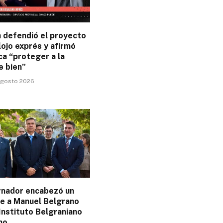
 defendió el proyecto
ojo exprés y afirmó
a “proteger a la
e bien”
 agosto 2026
rnador encabezó un
e a Manuel Belgrano
 Instituto Belgraniano
no