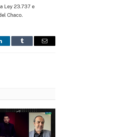
la Ley 23.737 e
 del Chaco.
LinkedIn
Tumblr
Email