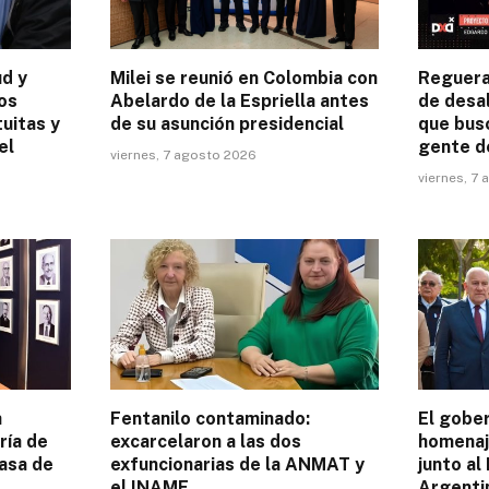
ud y
Milei se reunió en Colombia con
Reguera
os
Abelardo de la Espriella antes
de desal
uitas y
de su asunción presidencial
que busc
el
gente d
viernes, 7 agosto 2026
viernes, 7
a
Fentanilo contaminado:
El gobe
ría de
excarcelaron a las dos
homenaj
asa de
exfuncionarias de la ANMAT y
junto al
el INAME
Argenti