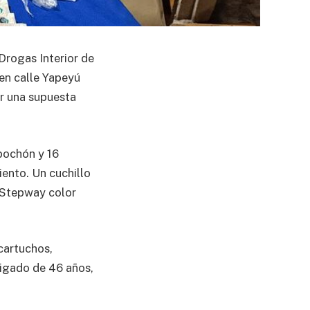
 Drogas Interior de
 en calle Yapeyú
or una supuesta
 bochón y 16
iento. Un cuchillo
o Stepway color
cartuchos,
tigado de 46 años,