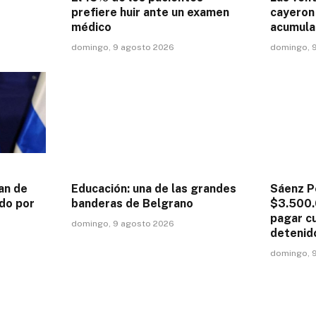
prefiere huir ante un examen
cayeron 
médico
acumula
domingo, 9 agosto 2026
domingo, 
an de
Educación: una de las grandes
Sáenz P
do por
banderas de Belgrano
$3.500.
pagar c
domingo, 9 agosto 2026
detenid
domingo, 