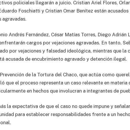
ctivos policiales llegarán a juicio. Cristian Ariel Flores, Or
 Eduardo Foschiatti y Cristian Omar Benítez están acusados
es agravadas.
onio Andrés Fernández, César Matías Torres, Diego Adrián L
nfrentarán cargos por vejaciones agravadas. En tanto, Se
gado por vejaciones y falsedad ideológica, mientras que la 
tá acusada de encubrimiento agravado y detención ilegal.
 Prevención de la Tortura del Chaco, que actúa como querel
aló que el proceso representa un caso relevante en materia 
ticularmente en hechos que involucran a integrantes de pueb
 la expectativa de que el caso no quede impune y señalaro
unidad para establecer responsabilidades frente a un hech
ional.