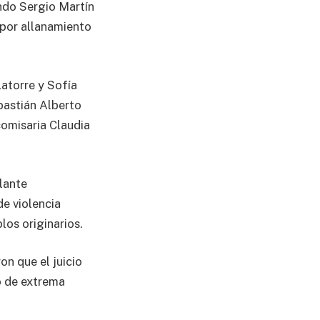
lando Sergio Martín
 por allanamiento
atorre y Sofía
bastián Alberto
comisaria Claudia
lante
de violencia
los originarios.
n que el juicio
o de extrema