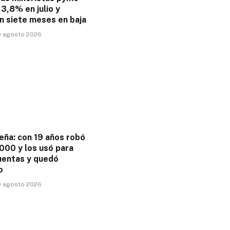
3,8% en julio y
n siete meses en baja
9 agosto 2026
eña: con 19 años robó
000 y los usó para
uentas y quedó
o
9 agosto 2026