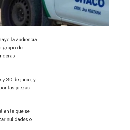
mayo la audiencia
un grupo de
anderas
 y 30 de junio, y
por las juezas
l en la que se
tar nulidades o