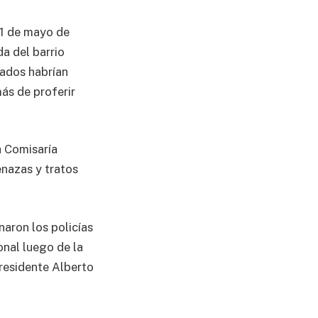
31 de mayo de
da del barrio
mados habrían
ás de proferir
a Comisaría
enazas y tratos
naron los policías
onal luego de la
presidente Alberto