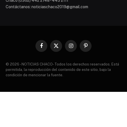
Chaco (0362) 442 2148 - 445 2111
Contáctanos: noticiaschaco2019@gmail.com
Facebook
X
Instagram
Pinterest
(Twitter)
© 2026 - NOTICIAS CHACO- Todos los derechos reservados. Está
permitida, la reproducción del contenido de este sitio, bajo la
condición de mencionar la fuente.