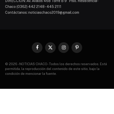
DIRECCIÓN: Av. Avalos 468 Torre B 9° Piso. Resistencia-
Chaco (0362) 442 2148 - 445 2111
Contáctanos: noticiaschaco2019@gmail.com
Facebook
X
Instagram
Pinterest
(Twitter)
© 2026 - NOTICIAS CHACO- Todos los derechos reservados. Está
permitida, la reproducción del contenido de este sitio, bajo la
condición de mencionar la fuente.