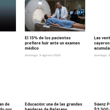
El 15% de los pacientes
Las ven
prefiere huir ante un examen
cayeron 
médico
acumula
domingo, 9 agosto 2026
domingo, 
an de
Educación: una de las grandes
Sáenz P
do por
banderas de Belgrano
$3.500.