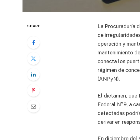
La Procuraduría d
SHARE
de irregularidades
operación y mante
mantenimiento de 
conecta los puerto
régimen de conces
(ANPyN).
El dictamen, que 
Federal N°9, a ca
detectadas podría
derivar en respon
En diciembre del 