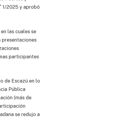
n° 1/2025 y aprobó
 en las cuales se
as presentaciones
zaciones
rmas participantes
do de Escazú en lo
ncia Pública
mación (más de
articipación
dadana se redujo a