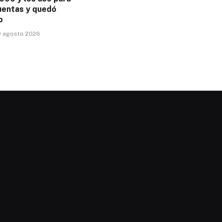
uentas y quedó
o
9 agosto 2026