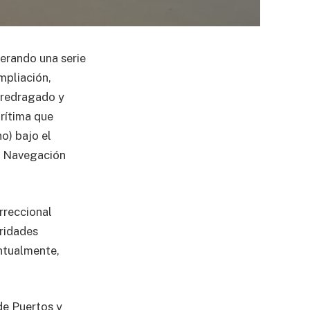
erando una serie
mpliación,
 redragado y
arítima que
o) bajo el
y Navegación
rreccional
aridades
entualmente,
de Puertos y