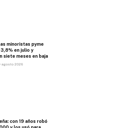
tas minoristas pyme
3,8% en julio y
n siete meses en baja
9 agosto 2026
eña: con 19 años robó
000 y los usó para