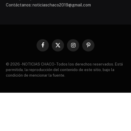
Contáctanos: noticiaschaco2019@gmail.com
Facebook
X
Instagram
Pinterest
(Twitter)
© 2026 - NOTICIAS CHACO- Todos los derechos reservados. Está
permitida, la reproducción del contenido de este sitio, bajo la
condición de mencionar la fuente.