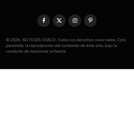
Facebook
X
Instagram
Pinterest
(Twitter)
© 2026 - NOTICIAS CHACO- Todos los derechos reservados. Está
permitida, la reproducción del contenido de este sitio, bajo la
condición de mencionar la fuente.