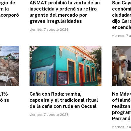
egio de
ANMAT prohibió la venta de un
San Caye
n la
insecticida y ordenó su retiro
económic
incorporó
urgente del mercado por
ciudadan
graves irregularidades
dijo Gar
encendi
viernes, 7 agosto 2026
viernes, 7
4,1%
Caña con Roda: samba,
No Más 
tó su
capoeira y el tradicional ritual
oftalmó
de la caña con ruda en Cecual
realizan
programa
viernes, 7 agosto 2026
Perrand
viernes, 7