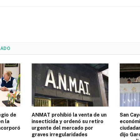
NADO
egio de
ANMAT prohibió la venta de un
San Caye
n la
insecticida y ordenó su retiro
económic
incorporó
urgente del mercado por
ciudadan
graves irregularidades
dijo Gar