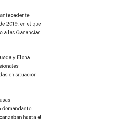
l antecedente
de 2019, en el que
to a las Ganancias
queda y Elena
sionales
das en situación
ausas
la demandante,
lcanzaban hasta el