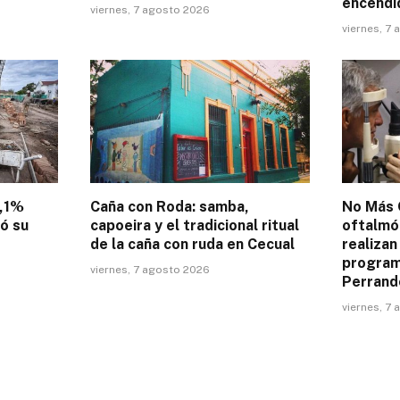
encendi
viernes, 7 agosto 2026
viernes, 7
4,1%
Caña con Roda: samba,
No Más 
tó su
capoeira y el tradicional ritual
oftalmó
de la caña con ruda en Cecual
realizan
programa
viernes, 7 agosto 2026
Perrand
viernes, 7