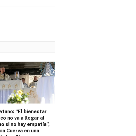
tano: “El bienestar
o no va a llegar al
o si no hay empatía”,
cía Cuerva en una