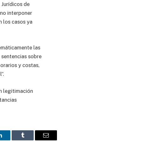
 Jurídicos de
 no interponer
n los casos ya
temáticamente las
s sentencias sobre
orarios y costas,
”.
n legitimación
tancias
LinkedIn
Tumblr
Email