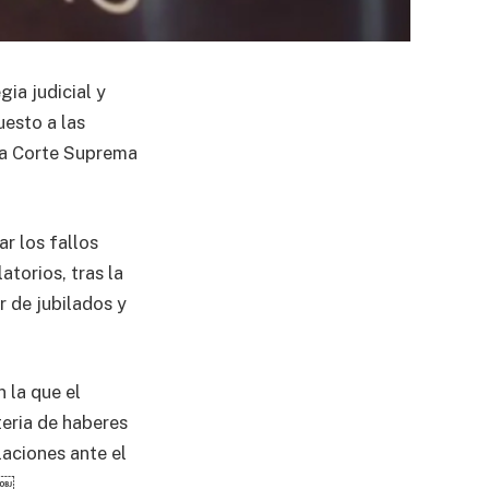
ia judicial y
uesto a las
 la Corte Suprema
r los fallos
atorios, tras la
r de jubilados y
 la que el
teria de haberes
laciones ante el
 ￼