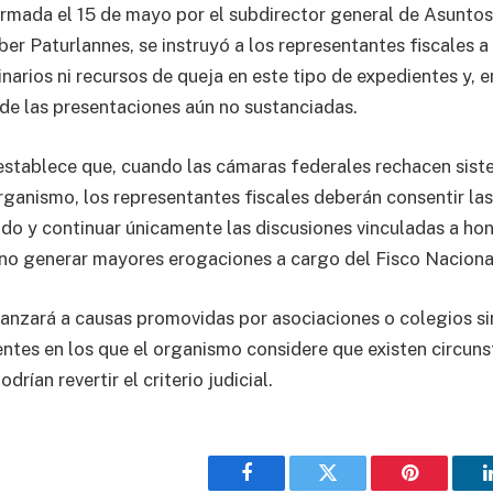
firmada el 15 de mayo por el subdirector general de Asuntos
er Paturlannes, se instruyó a los representantes fiscales a
narios ni recursos de queja en este tipo de expedientes y, e
r de las presentaciones aún no sustanciadas.
establece que, cuando las cámaras federales rechacen sis
rganismo, los representantes fiscales deberán consentir la
ndo y continuar únicamente las discusiones vinculadas a hon
 no generar mayores erogaciones a cargo del Fisco Nacional
canzará a causas promovidas por asociaciones o colegios si
ientes en los que el organismo considere que existen circuns
drían revertir el criterio judicial.
Facebook
Twitter
Pinterest