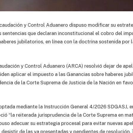
audación y Control Aduanero dispuso modificar su estrateg
s sentencias que declaran inconstitucional el cobro del imp
aberes jubilatorios, en línea con la doctrina sostenida por
udación y Control Aduanero (ARCA) resolvió dejar de apela
iden aplicar el impuesto a las Ganancias sobre haberes jubil
dencia de la Corte Suprema de Justicia de la Nación en favo
optada mediante la Instrucción General 4/2026 SDGASJ, en
ió “la reiterada jurisprudencia de la Corte Suprema en ma
spuso adecuar su estrategia procesal para evitar nuevas ape
 desistir de las ya presentadas y pendientes de resolución.