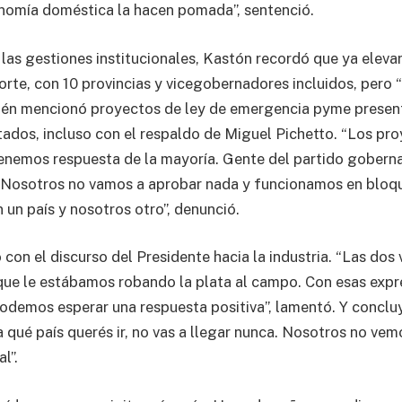
nomía doméstica la hacen pomada”, sentenció.
las gestiones institucionales, Kastón recordó que ya eleva
rte, con 10 provincias y vicegobernadores incluidos, pero
ién mencionó proyectos de ley de emergencia pyme presen
ados, incluso con el respaldo de Miguel Pichetto. “Los pr
enemos respuesta de la mayoría. Gente del partido goberna
 ‘Nosotros no vamos a aprobar nada y funcionamos en bloqu
 un país y nosotros otro”, denunció.
 con el discurso del Presidente hacia la industria. “Las dos
o que le estábamos robando la plata al campo. Con esas exp
odemos esperar una respuesta positiva”, lamentó. Y concluy
 qué país querés ir, no vas a llegar nunca. Nosotros no vem
l”.