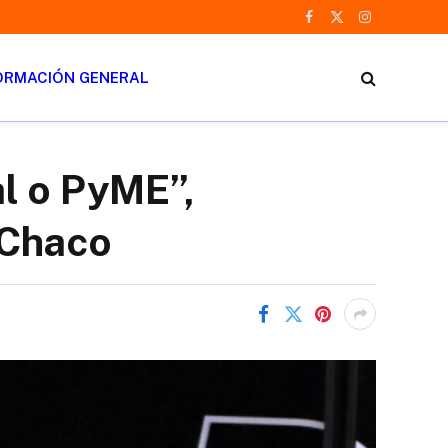
Facebook
X
Instagram
(Twitter)
ORMACIÓN GENERAL
l o PyME”,
l Chaco