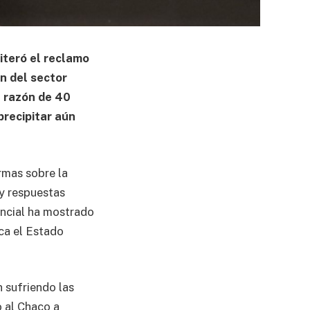
iteró el reclamo
ón del sector
 razón de 40
precipitar aún
rmas sobre la
ay respuestas
vincial ha mostrado
rca el Estado
n sufriendo las
 al Chaco a