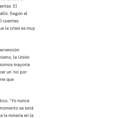
entas. El
alló. Según el
00 cuentas
e la crisis es muy
tervención
mismo, la Unión
: somos mayoría
er un ‘no’ por
ene que
tico. “Yo nunca
u momento se está
 la minería en la