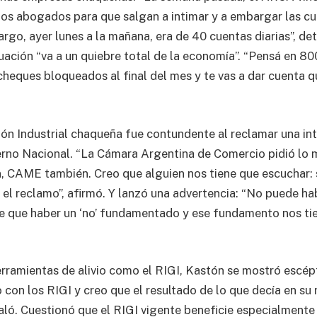
pios abogados para que salgan a intimar y a embargar las cu
go, ayer lunes a la mañana, era de 40 cuentas diarias”, det
tuación “va a un quiebre total de la economía”. “Pensá en 8
heques bloqueados al final del mes y te vas a dar cuenta qu
nión Industrial chaqueña fue contundente al reclamar una in
rno Nacional. “La Cámara Argentina de Comercio pidió lo 
n, CAME también. Creo que alguien nos tiene que escuchar
el reclamo”, afirmó. Y lanzó una advertencia: “No puede hab
ne que haber un ‘no’ fundamentado y ese fundamento nos ti
erramientas de alivio como el RIGI, Kastón se mostró escép
 con los RIGI y creo que el resultado de lo que decía en s
aló. Cuestionó que el RIGI vigente beneficie especialmente a