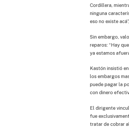
Cordillera, mient
ninguna caracterí
eso no existe acá”
Sin embargo, valor
reparos: “Hay que
ya estamos afuera
Kastón insistió en
los embargos masi
puede pagar la po
con dinero efectiv
El dirigente vincu
fue exclusivament
tratar de cobrar a