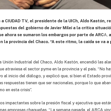
 a CIUDAD TV, el presidente de la UICh, Aldo Kastón, re
spuestas del gobierno de Javier Milei a la crítica situaci
 que ahora se sumaron los embargos por parte de ARC
A,
a
n la provincia del Chaco. “A este ritmo, la caída se va a 
la Unión Industrial del Chaco, Aldo Kastón, encendió las ala
que atraviesa el sector pyme en la provincia y el país. “No h
o al inicio del diálogo, y explicó que, si bien el Estado pro
las respuestas tienen que ser nacionales, porque lo que aba
mo en esta crisis”.
os impactantes sobre la presión fiscal y ejecutiva que está
nas empresas chaqueñas. “La semana pasada, el ARCA vino