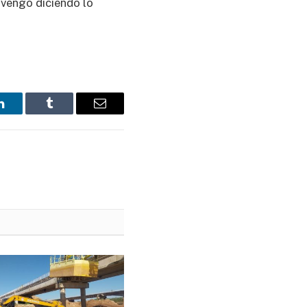
 vengo diciendo lo
LinkedIn
Tumblr
Email