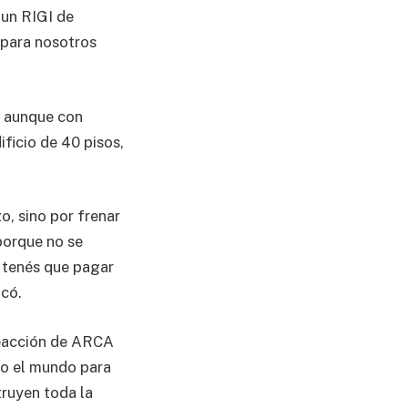
 un RIGI de
 para nosotros
l, aunque con
ficio de 40 pisos,
o, sino por frenar
porque no se
 tenés que pagar
icó.
 reacción de ARCA
do el mundo para
truyen toda la