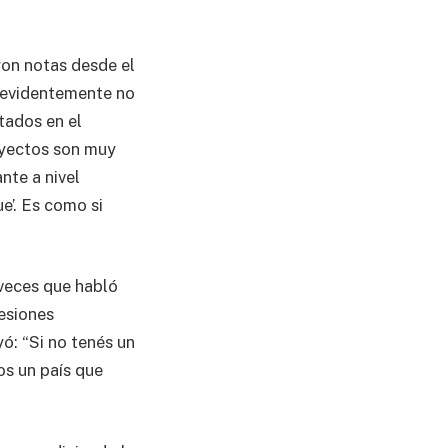
ron notas desde el
 “evidentemente no
tados en el
oyectos son muy
nte a nivel
e’. Es como si
 veces que habló
resiones
ó: “Si no tenés un
os un país que