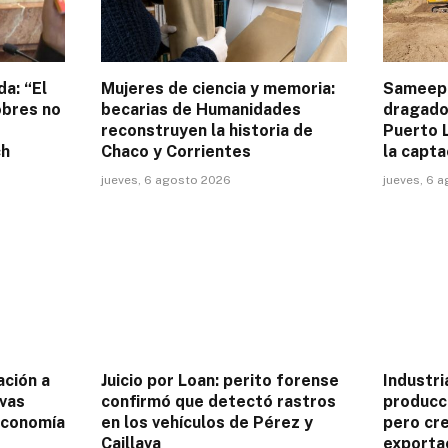
a: “El
Mujeres de ciencia y memoria:
Sameep 
obres no
becarias de Humanidades
dragado 
reconstruyen la historia de
Puerto L
ch
Chaco y Corrientes
la capta
jueves, 6 agosto 2026
jueves, 6 
ación a
Juicio por Loan: perito forense
Industri
ivas
confirmó que detectó rastros
producci
economía
en los vehículos de Pérez y
pero cre
Caillava
exporta