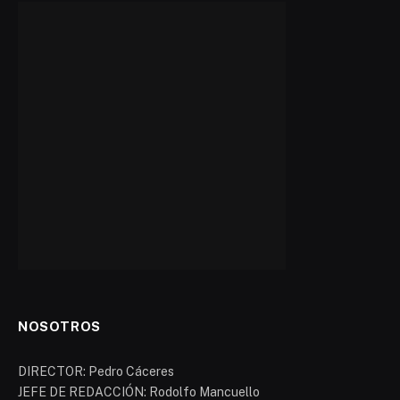
NOSOTROS
DIRECTOR: Pedro Cáceres
JEFE DE REDACCIÓN: Rodolfo Mancuello
DIRECCIÓN: Av. Avalos 468 Torre B 9° Piso. Resistencia-
Chaco (0362) 442 2148 - 445 2111
Contáctanos: noticiaschaco2019@gmail.com
Facebook
X
Instagram
Pinterest