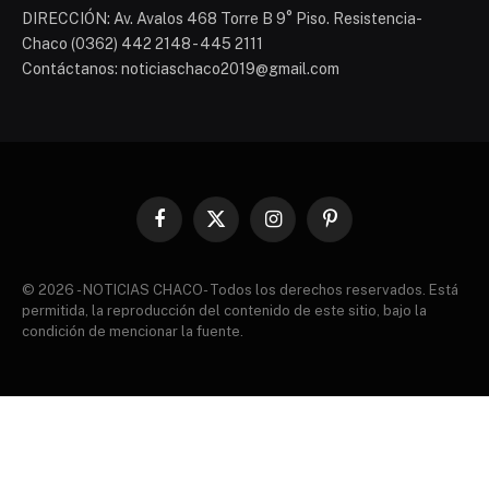
DIRECCIÓN: Av. Avalos 468 Torre B 9° Piso. Resistencia-
Chaco (0362) 442 2148 - 445 2111
Contáctanos: noticiaschaco2019@gmail.com
Facebook
X
Instagram
Pinterest
(Twitter)
© 2026 - NOTICIAS CHACO- Todos los derechos reservados. Está
permitida, la reproducción del contenido de este sitio, bajo la
condición de mencionar la fuente.