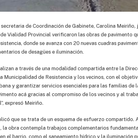
 secretaria de Coordinación de Gabinete, Carolina Meiriño, j
de Vialidad Provincial verificaron las obras de pavimento q
esistencia, donde se avanza con 20 nuevas cuadras pavimen
ntarios de desagües e iluminación.
ealizan a través de una modalidad compartida entre la Direc
la Municipalidad de Resistencia y los vecinos, con el objeti
bana y garantizar servicios esenciales para las familias de
imento acá gracias al compromiso de los vecinos y al trab
l”, expresó Meiriño.
plicó que se trata de un esquema de esfuerzo compartido.
, la obra contempla trabajos complementarios fundamenta
 en el barrio, como el saneamiento hídrico y la iluminación p