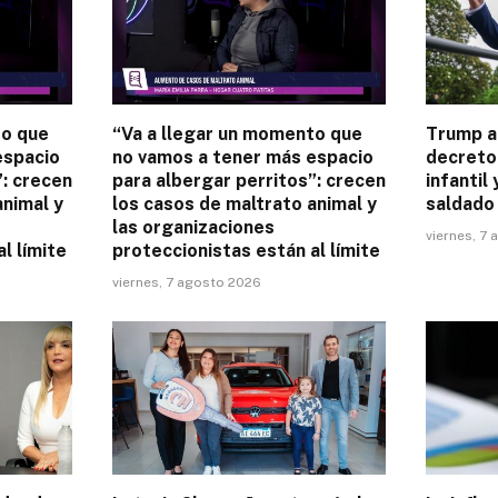
to que
“Va a llegar un momento que
Trump an
espacio
no vamos a tener más espacio
decreto
”: crecen
para albergar perritos”: crecen
infantil
animal y
los casos de maltrato animal y
saldado
las organizaciones
viernes, 7
l límite
proteccionistas están al límite
viernes, 7 agosto 2026