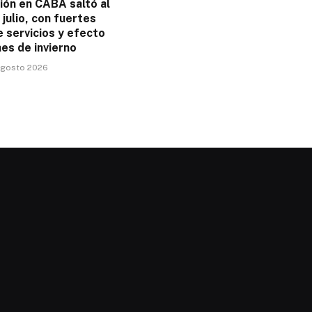
ción en CABA saltó al
julio, con fuertes
 servicios y efecto
es de invierno
 agosto 2026