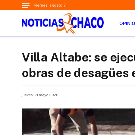
viernes, agosto 7
OPINI
Villa Altabe: se ej
obras de desagües 
jueves, 21 mayo 2026