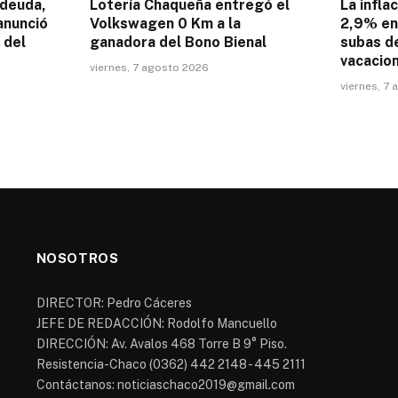
 deuda,
Lotería Chaqueña entregó el
La infla
anunció
Volkswagen 0 Km a la
2,9% en 
 del
ganadora del Bono Bienal
subas de
vacacion
viernes, 7 agosto 2026
viernes, 7
NOSOTROS
DIRECTOR: Pedro Cáceres
JEFE DE REDACCIÓN: Rodolfo Mancuello
DIRECCIÓN: Av. Avalos 468 Torre B 9° Piso.
Resistencia-Chaco (0362) 442 2148 - 445 2111
Contáctanos: noticiaschaco2019@gmail.com