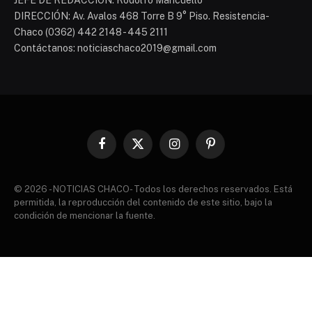
DIRECCIÓN: Av. Avalos 468 Torre B 9° Piso. Resistencia-
Chaco (0362) 442 2148 - 445 2111
Contáctanos: noticiaschaco2019@gmail.com
Facebook
X
Instagram
Pinterest
(Twitter)
© 2026 - NOTICIAS CHACO- Todos los derechos reservados. Está
permitida, la reproducción del contenido de este sitio, bajo la
condición de mencionar la fuente.