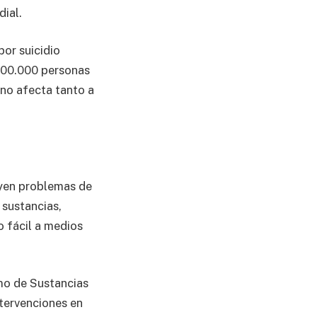
dial.
por suicidio
100.000 personas
eno afecta tanto a
luyen problemas de
sustancias,
o fácil a medios
mo de Sustancias
ntervenciones en