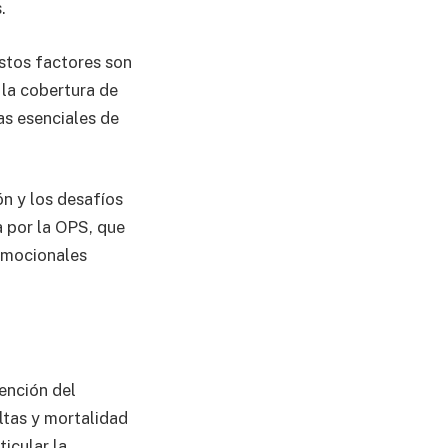
.
stos factores son
 la cobertura de
as esenciales de
ón y los desafíos
a por la OPS, que
oemocionales
vención del
ltas y mortalidad
icular la