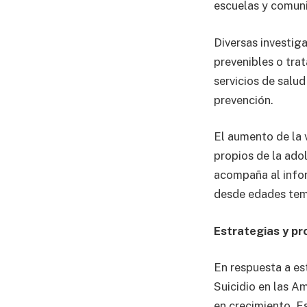
escuelas y comuni
Diversas investig
prevenibles o trat
servicios de salu
prevención.
El aumento de la v
propios de la ado
acompaña al infor
desde edades tem
Estrategias y p
En respuesta a est
Suicidio en las A
en crecimiento. E