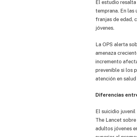
El estudio resalt
temprana. En las ú
franjas de edad, 
jóvenes.
La OPS alerta sob
amenaza creciente 
incremento afecta
prevenible si los
atención en salud
Diferencias entr
El suicidio juveni
The Lancet sobre 
adultos jóvenes e
superior al prome