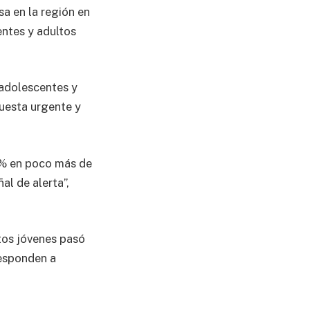
a en la región en
entes y adultos
 adolescentes y
puesta urgente y
8% en poco más de
al de alerta”,
ltos jóvenes pasó
responden a