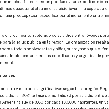
a que muchos fallecimientos podrían evitarse mediante inte
ltimas décadas, el alza en el suicidio juvenil ha superado el
con una preocupación específica por el incremento entre ni
re el crecimiento acelerado de suicidios entre jóvenes por
para la salud pública en la región. La organización resalta
 sobre todo a adolescentes y niñas, subrayando que el fe
 países implementan medidas coordinadas y urgentes de pre
 mental.
e países
l muestra variaciones significativas según la subregión. Seg
suicidio, en 2021 la tasa de mortalidad por suicidio entre 
n Argentina fue de 8,63 por cada 100.000 habitantes, un va
dio global. En comparación, la tasa en Estados Unidos alca