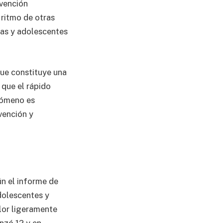
rvención
 ritmo de otras
ñas y adolescentes
que constituye una
 que el rápido
nómeno es
vención y
ún el informe de
adolescentes y
lor ligeramente
nzó 12 y en