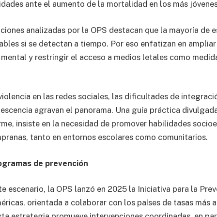
dades ante el aumento de la mortalidad en los más jóvenes
aciones analizadas por la OPS destacan que la mayoría de e
ables si se detectan a tiempo. Por eso enfatizan en ampliar
d mental y restringir el acceso a medios letales como medid
iolencia en las redes sociales, las dificultades de integraci
lescencia agravan el panorama. Una guía práctica divulgad
me, insiste en la necesidad de promover habilidades soci
pranas, tanto en entornos escolares como comunitarios.
rogramas de prevención
e escenario, la OPS lanzó en 2025 la Iniciativa para la Pre
méricas, orientada a colaborar con los países de tasas más a
sta estrategia promueve intervenciones coordinadas, en part