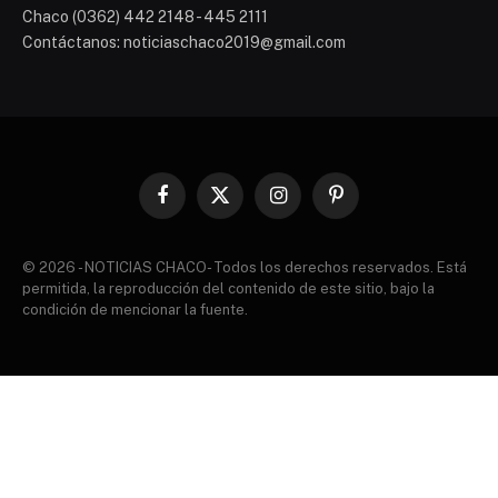
Chaco (0362) 442 2148 - 445 2111
Contáctanos: noticiaschaco2019@gmail.com
Facebook
X
Instagram
Pinterest
(Twitter)
© 2026 - NOTICIAS CHACO- Todos los derechos reservados. Está
permitida, la reproducción del contenido de este sitio, bajo la
condición de mencionar la fuente.