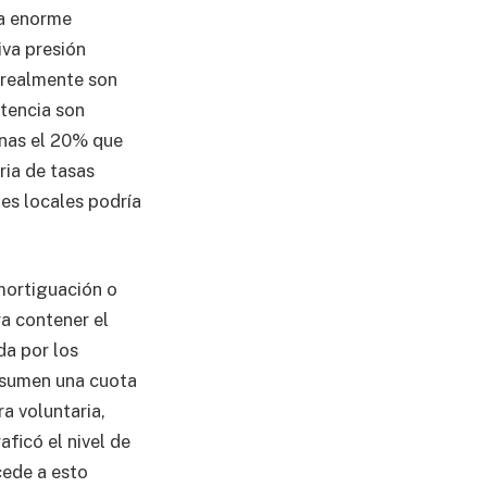
la enorme
iva presión
s realmente son
tencia son
enas el 20% que
ria de tasas
nes locales podría
amortiguación o
a contener el
da por los
 asumen una cuota
a voluntaria,
aficó el nivel de
cede a esto