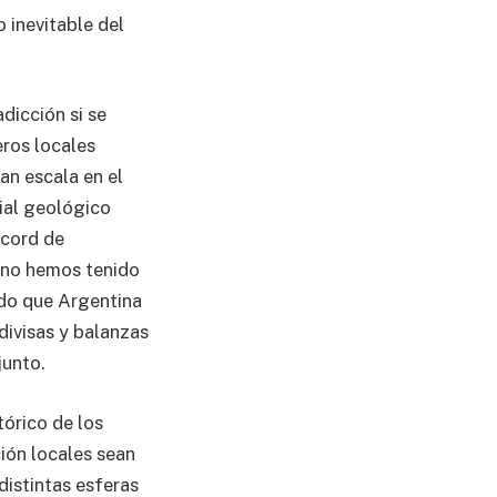
o inevitable del
dicción si se
eros locales
an escala en el
ial geológico
écord de
e no hemos tenido
ndo que Argentina
divisas y balanzas
junto.
tórico de los
ión locales sean
distintas esferas