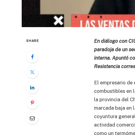
En diálogo con CIU
SHARE
paradoja de un sec
interna. Apuntó co
Resistencia corre
El empresario de 
combustibles en l
la provincia del C
marcada baja en la
coyuntura general 
actividad comerci
como un termómet