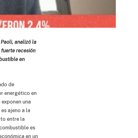
aoli, analizó la
 fuerte recesión
bustible en
ado de
or energético en
ue exponen una
 es ajeno a la
to entre la
l combustible es
económica en un