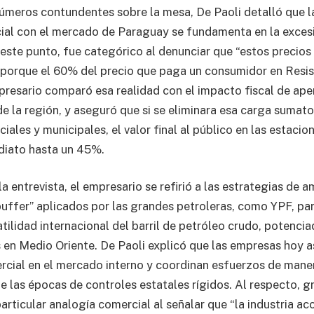
úmeros contundentes sobre la mesa, De Paoli detalló que 
ial con el mercado de Paraguay se fundamenta en la exces
 este punto, fue categórico al denunciar que “estos precio
porque el 60% del precio que paga un consumidor en Resis
presario comparó esa realidad con el impacto fiscal de ap
de la región, y aseguró que si se eliminara esa carga sumato
ciales y municipales, el valor final al público en las estacio
diato hasta un 45%.
a entrevista, el empresario se refirió a las estrategias de 
ffer” aplicados por las grandes petroleras, como YPF, par
tilidad internacional del barril de petróleo crudo, potencia
s en Medio Oriente. De Paoli explicó que las empresas hoy
ercial en el mercado interno y coordinan esfuerzos de maner
 las épocas de controles estatales rígidos. Al respecto, gr
articular analogía comercial al señalar que “la industria ac