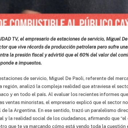
DAD TV, el empresario de estaciones de servicio, Miguel De P
tor que vive récords de producción petrolera pero sufre una
ntra la presión fiscal y advirtió que el 60% del valor del com
sponde a impuestos.
estaciones de servicio, Miguel De Paoli, referente del merc
a región, analizó la compleja realidad que atraviesa el sect
haco y en todo el país. Al evaluar los recientes informes q
s ventas minoristas, el empresario explicó que el sector no
de la Argentina. En ese sentido, trazó un paralelismo direc
al y la realidad social de los ciudadanos, afirmando que “e
ro que te va marcando cómo está yendo toda la cuestión 