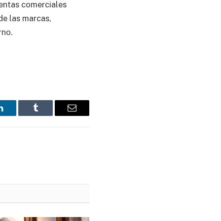
ientas comerciales
de las marcas,
rno.
LinkedIn
Tumblr
Email