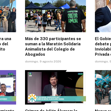
ra una
Más de 330 participantes se
El Gobi
o del
suman a la Maratón Solidaria
debate p
ito
Animalista del Colegio de
Inviolab
Abogados
Privada
domingo, 9 agosto 2026
domingo, 