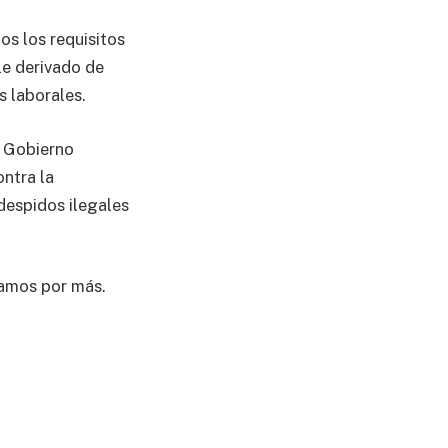
os los requisitos
le derivado de
s laborales.
l Gobierno
ontra la
 despidos ilegales
vamos por más.