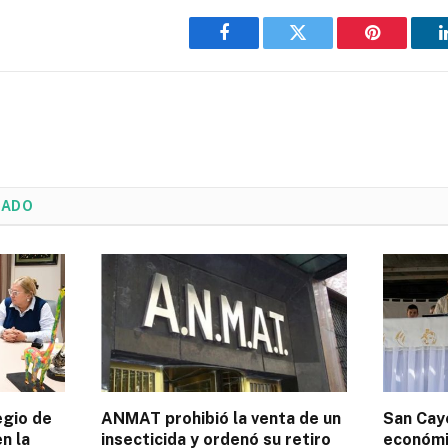
Facebook
Twitter
Pinterest
NADO
egio de
ANMAT prohibió la venta de un
San Caye
n la
insecticida y ordenó su retiro
económic