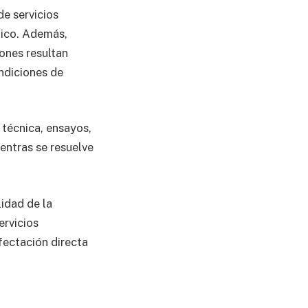
de servicios
nico. Además,
ones resultan
ndiciones de
 técnica, ensayos,
ientras se resuelve
lidad de la
ervicios
fectación directa