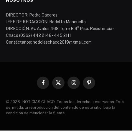
NOSOTROS
DIRECTOR: Pedro Cáceres
JEFE DE REDACCIÓN: Rodolfo Mancuello
DIRECCIÓN: Av. Avalos 468 Torre B 9° Piso. Resistencia-
Chaco (0362) 442 2148 - 445 2111
Contáctanos: noticiaschaco2019@gmail.com
Facebook
X
Instagram
Pinterest
(Twitter)
© 2026 - NOTICIAS CHACO- Todos los derechos reservados. Está
permitida, la reproducción del contenido de este sitio, bajo la
condición de mencionar la fuente.