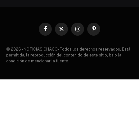
Facebook
X
Instagram
Pinterest
(Twitter)
© 2026 - NOTICIAS CHACO- Todos los derechos reservados. Está
permitida, la reproducción del contenido de este sitio, bajo la
condición de mencionar la fuente.