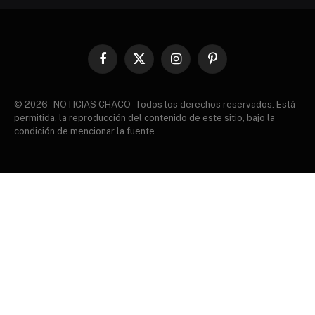
Facebook
X
Instagram
Pinterest
(Twitter)
© 2026 - NOTICIAS CHACO- Todos los derechos reservados. Está
permitida, la reproducción del contenido de este sitio, bajo la
condición de mencionar la fuente.