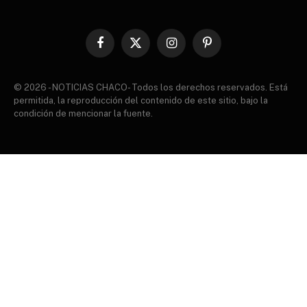
Facebook
X
Instagram
Pinterest
(Twitter)
© 2026 - NOTICIAS CHACO- Todos los derechos reservados. Está
permitida, la reproducción del contenido de este sitio, bajo la
condición de mencionar la fuente.