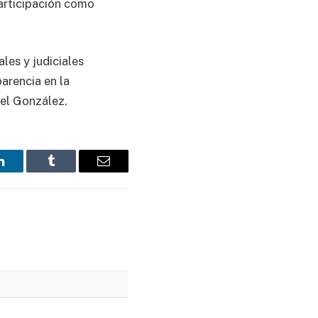
participación como
les y judiciales
parencia en la
xel González.
LinkedIn
Tumblr
Email