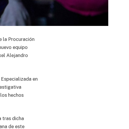
e la Procuración
 nuevo equipo
xel Alejandro
a Especializada en
estigativa
 los hechos
 tras dicha
ñana de este