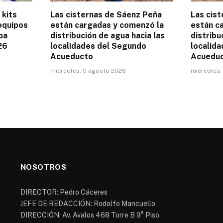
 kits
Las cisternas de Sáenz Peña
Las cis
equipos
están cargadas y comenzó la
están c
pa
distribución de agua hacia las
distribu
26
localidades del Segundo
localid
Acueducto
Acuedu
miércoles, 5 agosto 2026
miércoles,
NOSOTROS
DIRECTOR: Pedro Cáceres
JEFE DE REDACCIÓN: Rodolfo Mancuello
DIRECCIÓN: Av. Avalos 468 Torre B 9° Piso.