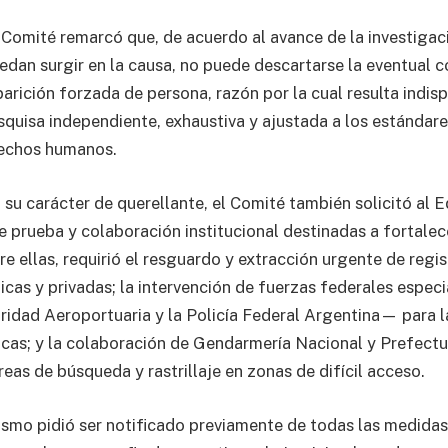
l Comité remarcó que, de acuerdo al avance de la investigaci
dan surgir en la causa, no puede descartarse la eventual c
parición forzada de persona, razón por la cual resulta indis
squisa independiente, exhaustiva y ajustada a los estándare
rechos humanos.
 su carácter de querellante, el Comité también solicitó al 
 prueba y colaboración institucional destinadas a fortalec
re ellas, requirió el resguardo y extracción urgente de reg
icas y privadas; la intervención de fuerzas federales esp
uridad Aeroportuaria y la Policía Federal Argentina— para l
icas; y la colaboración de Gendarmería Nacional y Prefect
eas de búsqueda y rastrillaje en zonas de difícil acceso.
smo pidió ser notificado previamente de todas las medidas