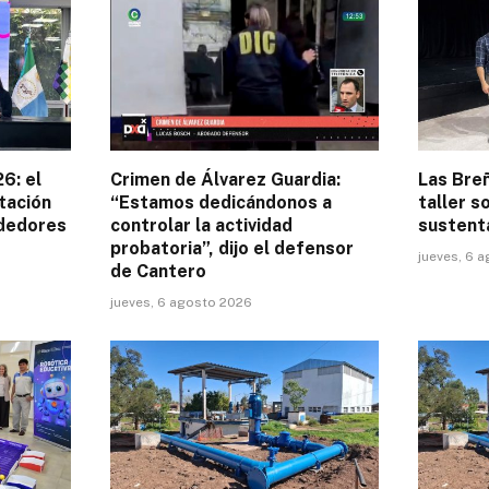
6: el
Crimen de Álvarez Guardia:
Las Breñ
tación
“Estamos dedicándonos a
taller s
ndedores
controlar la actividad
sustent
probatoria”, dijo el defensor
jueves, 6 
de Cantero
jueves, 6 agosto 2026