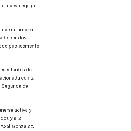
 del nuevo equipo
 que informe si
rado por dos
onado públicamente
resentantes del
lacionada con la
ía Segunda de
enerse activa y
dos y a la
e Axel González.