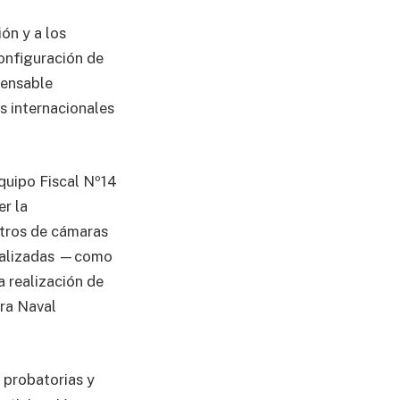
ón y a los
onfiguración de
pensable
s internacionales
Equipo Fiscal Nº14
er la
istros de cámaras
ecializadas —como
a realización de
ura Naval
 probatorias y