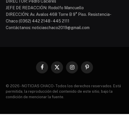
DIRECTOR: Pedro Cáceres
JEFE DE REDACCIÓN: Rodolfo Mancuello
DIRECCIÓN: Av. Avalos 468 Torre B 9° Piso. Resistencia-
Chaco (0362) 442 2148 - 445 2111
Contáctanos: noticiaschaco2019@gmail.com
Facebook
X
Instagram
Pinterest
(Twitter)
© 2026 - NOTICIAS CHACO- Todos los derechos reservados. Está
permitida, la reproducción del contenido de este sitio, bajo la
condición de mencionar la fuente.