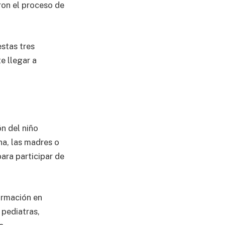
ron el proceso de
stas tres
e llegar a
n del niño
na, las madres o
ara participar de
formación en
 pediatras,