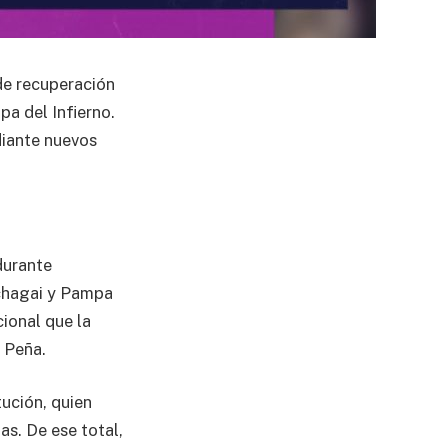
e recuperación
a del Infierno.
diante nuevos
durante
chagai y Pampa
ional que la
 Peña.
tución, quien
as. De ese total,