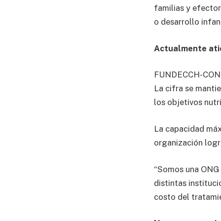
familias y efecto
o desarrollo infant
Actualmente ati
FUNDECCH-CONIN t
La cifra se manti
los objetivos nutr
La capacidad máxi
organización logr
“Somos una ONG s
distintas institu
costo del tratamie