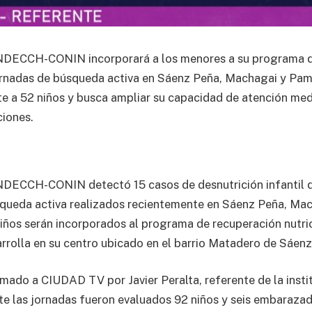
DECCH-CONIN incorporará a los menores a su programa d
jornadas de búsqueda activa en Sáenz Peña, Machagai y Pamp
e a 52 niños y busca ampliar su capacidad de atención me
iones.
DECCH-CONIN detectó 15 casos de desnutrición infantil 
squeda activa realizados recientemente en Sáenz Peña, Ma
 niños serán incorporados al programa de recuperación nutric
rrolla en su centro ubicado en el barrio Matadero de Sáenz
rmado a CIUDAD TV por Javier Peralta, referente de la insti
te las jornadas fueron evaluados 92 niños y seis embarazad