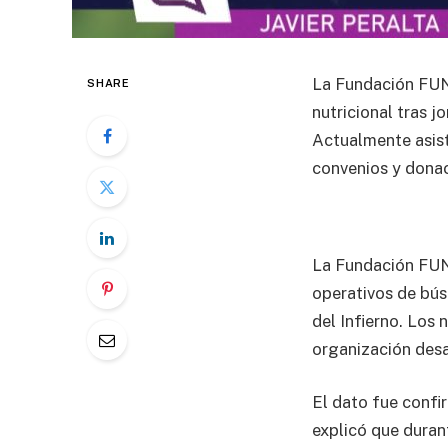
La Fundación FUN
SHARE
nutricional tras 
Actualmente asist
convenios y donac
La Fundación FUN
operativos de bú
del Infierno. Los
organización desa
El dato fue confi
explicó que duran