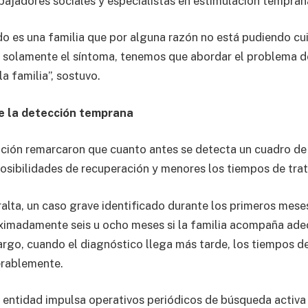
abajadores sociales y especialistas en estimulación tempran
do es una familia que por alguna razón no está pudiendo cu
 solamente el síntoma, tenemos que abordar el problema d
la familia”, sostuvo.
e la detección temprana
ción remarcaron que cuanto antes se detecta un cuadro de 
osibilidades de recuperación y menores los tiempos de tra
alta, un caso grave identificado durante los primeros mese
oximadamente seis u ocho meses si la familia acompaña ad
rgo, cuando el diagnóstico llega más tarde, los tiempos d
erablemente.
a entidad impulsa operativos periódicos de búsqueda activa y