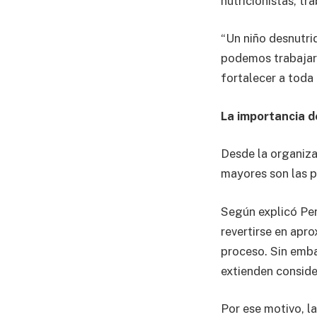
nutricionistas, tr
“Un niño desnutri
podemos trabajar
fortalecer a toda 
La importancia d
Desde la organiza
mayores son las p
Según explicó Per
revertirse en apr
proceso. Sin emba
extienden consid
Por ese motivo, l