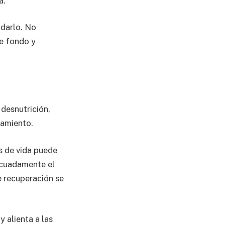
a.
idarlo. No
e fondo y
desnutrición,
tamiento.
s de vida puede
ecuadamente el
e recuperación se
 alienta a las