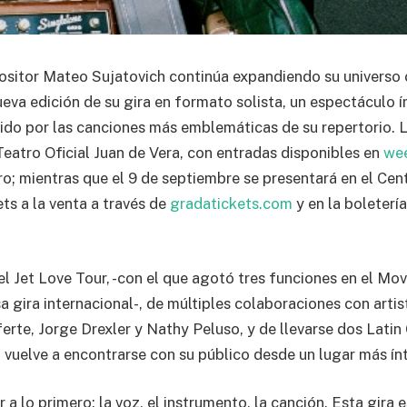
sitor Mateo Sujatovich continúa expandiendo su universo c
eva edición de su gira en formato solista, un espectáculo 
ido por las canciones más emblemáticas de su repertorio. La
Teatro Oficial Juan de Vera, con entradas disponibles en
wee
ro; mientras que el 9 de septiembre se presentará en el Cen
ts a la venta a través de
gradatickets.com
y en la boleterí
l Jet Love Tour, -con el que agotó tres funciones en el Mov
sa gira internacional-, de múltiples colaboraciones con arti
erte, Jorge Drexler y Nathy Peluso, y de llevarse dos Lati
vuelve a encontrarse con su público desde un lugar más ín
 a lo primero: la voz, el instrumento, la canción. Esta gira 