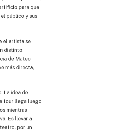
artificio para que
el público y sus
el artista se
n distinto:
encia de Mateo
ve más directa,
. La idea de
e tour llega luego
ños mientras
a. Es llevar a
teatro, por un