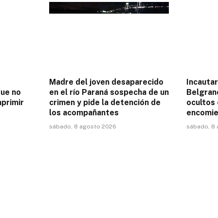
Madre del joven desaparecido
Incauta
que no
en el río Paraná sospecha de un
Belgrano
primir
crimen y pide la detención de
ocultos
los acompañantes
encomi
sábado, 8 agosto 2026
sábado, 8