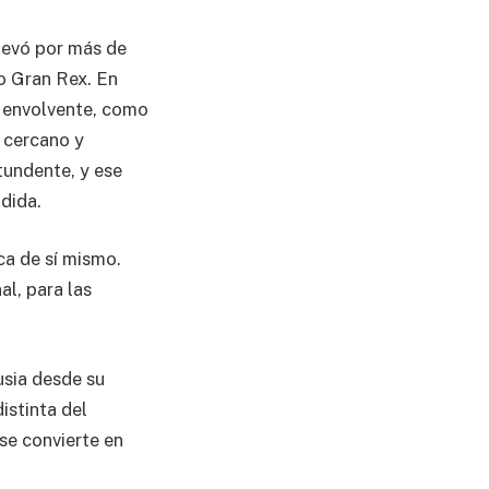
levó por más de
ro Gran Rex. En
d envolvente, como
o cercano y
tundente, y ese
dida.
ca de sí mismo.
l, para las
usia desde su
istinta del
se convierte en