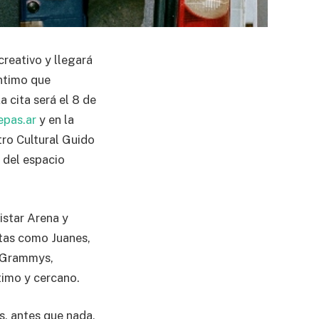
reativo y llegará
íntimo que
 cita será el 8 de
pas.ar
y en la
tro Cultural Guido
a del espacio
istar Arena y
stas como Juanes,
n Grammys,
timo y cercano.
es, antes que nada,