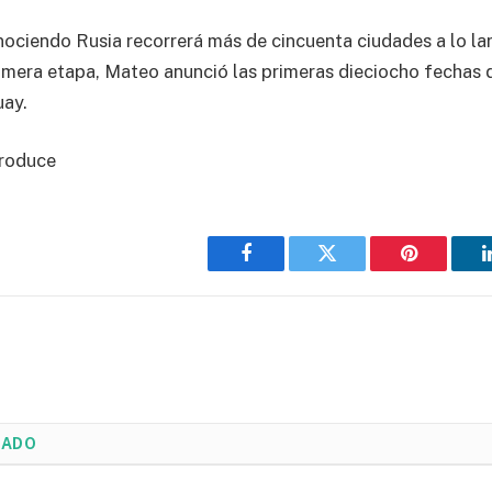
nociendo Rusia recorrerá más de cincuenta ciudades a lo la
rimera etapa, Mateo anunció las primeras dieciocho fechas d
uay.
roduce
Facebook
Twitter
Pinterest
NADO