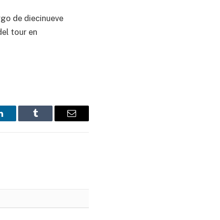
rgo de diecinueve
el tour en
LinkedIn
Tumblr
Email