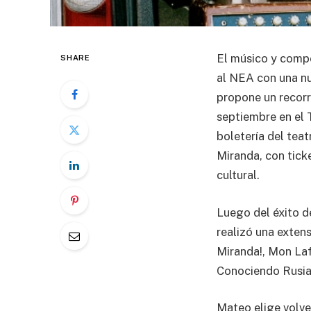
El músico y compo
SHARE
al NEA con una nu
propone un recorr
septiembre en el 
boletería del teat
Miranda, con ticke
cultural.
Luego del éxito de
realizó una exten
Miranda!, Mon Laf
Conociendo Rusia 
Mateo elige volver