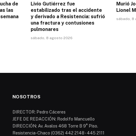
lucha de
Livio Gutiérrez fue
Murió Jo
as las
estabilizado tras el accidente
Lionel M
a semana
y derivado a Resistencia: sufrió
sábado, 8
una fractura y contusiones
pulmonares
sábado, 8 agosto 2026
NOSOTROS
DIRECTOR: Pedro Cáceres
JEFE DE REDACCIÓN: Rodolfo Mancuello
DIRECCIÓN: Av. Avalos 468 Torre B 9° Piso.
Resistencia-Chaco (0362) 442 2148 - 445 2111