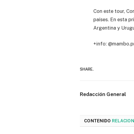
Con este tour, Co
países. En esta p
Argentina y Urug
+info: @mambo.p
SHARE.
Redacción General
CONTENIDO
RELACIO