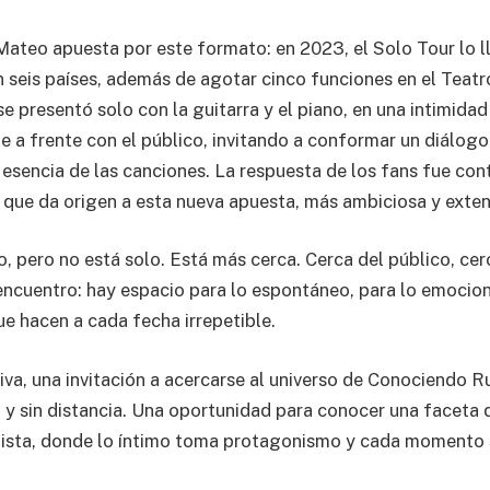
ateo apuesta por este formato: en 2023, el Solo Tour lo l
n seis países, además de agotar cinco funciones en el Teat
se presentó solo con la guitarra y el piano, en una intimida
te a frente con el público, invitando a conformar un diálog
 esencia de las canciones. La respuesta de los fans fue con
 que da origen a esta nueva apuesta, más ambiciosa y exten
, pero no está solo. Está más cerca. Cerca del público, cer
ncuentro: hay espacio para lo espontáneo, para lo emociona
e hacen a cada fecha irrepetible.
tiva, una invitación a acercarse al universo de Conociendo R
 y sin distancia. Una oportunidad para conocer una faceta d
tista, donde lo íntimo toma protagonismo y cada momento 