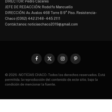
DIRECTOR: Pedro Cáceres
JEFE DE REDACCIÓN: Rodolfo Mancuello
DIRECCIÓN: Av. Avalos 468 Torre B 9° Piso. Resistencia-
Chaco (0362) 442 2148 - 445 2111
Contáctanos: noticiaschaco2019@gmail.com
Facebook
X
Instagram
Pinterest
(Twitter)
© 2026 - NOTICIAS CHACO- Todos los derechos reservados. Está
permitida, la reproducción del contenido de este sitio, bajo la
condición de mencionar la fuente.