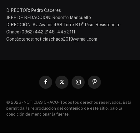
DIRECTOR: Pedro Cáceres
JEFE DE REDACCIÓN: Rodolfo Mancuello
DIRECCIÓN: Av. Avalos 468 Torre B 9° Piso. Resistencia-
Chaco (0362) 442 2148 - 445 2111
Contáctanos: noticiaschaco2019@gmail.com
Facebook
X
Instagram
Pinterest
(Twitter)
© 2026 - NOTICIAS CHACO- Todos los derechos reservados. Está
permitida, la reproducción del contenido de este sitio, bajo la
condición de mencionar la fuente.