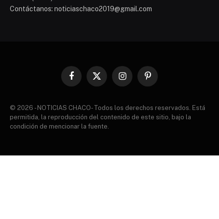
Contáctanos: noticiaschaco2019@gmail.com
Facebook
X
Instagram
Pinterest
(Twitter)
© 2026 - NOTICIAS CHACO- Todos los derechos reservados. Está
permitida, la reproducción del contenido de este sitio, bajo la
condición de mencionar la fuente.