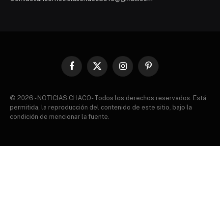
Facebook
X
Instagram
Pinterest
(Twitter)
© 2026 - NOTICIAS CHACO- Todos los derechos reservados. Está
permitida, la reproducción del contenido de este sitio, bajo la
condición de mencionar la fuente.