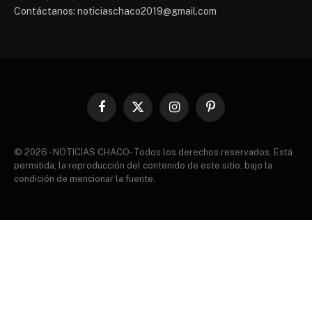
Contáctanos: noticiaschaco2019@gmail.com
Facebook
X
Instagram
Pinterest
(Twitter)
© 2026 - NOTICIAS CHACO- Todos los derechos reservados. Está
permitida, la reproducción del contenido de este sitio, bajo la
condición de mencionar la fuente.