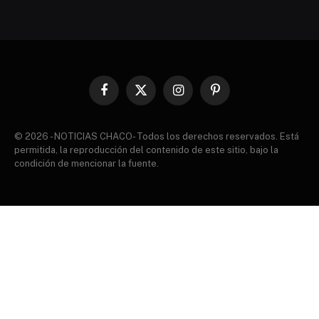
Facebook
X
Instagram
Pinterest
(Twitter)
© 2026 - NOTICIAS CHACO- Todos los derechos reservados. Está
permitida, la reproducción del contenido de este sitio, bajo la
condición de mencionar la fuente.