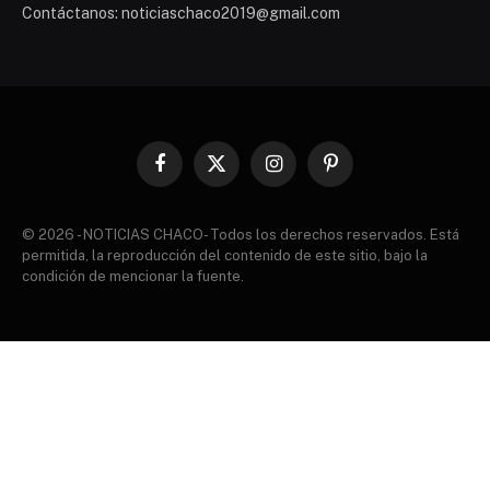
Contáctanos: noticiaschaco2019@gmail.com
Facebook
X
Instagram
Pinterest
(Twitter)
© 2026 - NOTICIAS CHACO- Todos los derechos reservados. Está
permitida, la reproducción del contenido de este sitio, bajo la
condición de mencionar la fuente.