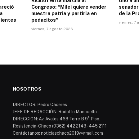
Kicillof en la marcha al
Uno a u
areció
Congreso: “Milei quiere vender
senador 
na
nuestra patria y partirla en
de la Pr
rientes
pedacitos”
viernes, 7
viernes, 7 agosto 2026
NOSOTROS
DIRECTOR: Pedro Cáceres
JEFE DE REDACCIÓN: Rodolfo Mancuello
DIRECCIÓN: Av. Avalos 468 Torre B 9° Piso.
Resistencia-Chaco (0362) 442 2148 - 445 2111
Contáctanos: noticiaschaco2019@gmail.com