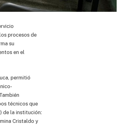
rvicio
 los procesos de
irma su
entos en el
Duca, permitió
cnico-
. También
ipos técnicos que
de la institución:
mina Cristaldo y