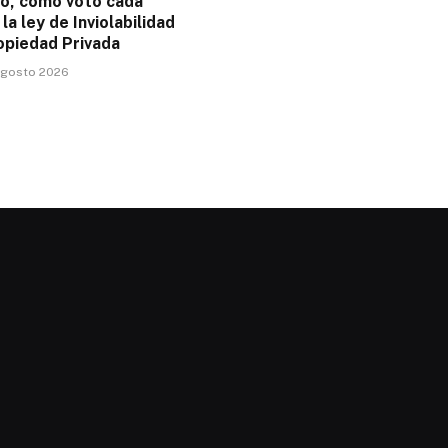
no, cómo votó cada
la ley de Inviolabilidad
opiedad Privada
 agosto 2026