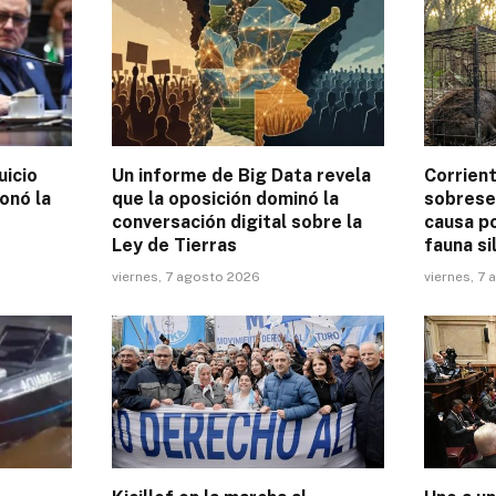
uicio
Un informe de Big Data revela
Corrient
onó la
que la oposición dominó la
sobrese
conversación digital sobre la
causa p
Ley de Tierras
fauna si
viernes, 7 agosto 2026
viernes, 7