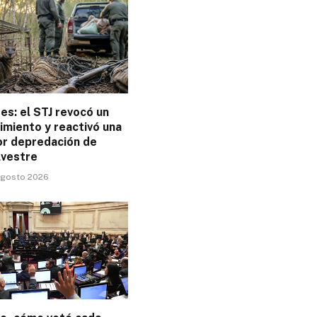
es: el STJ revocó un
imiento y reactivó una
or depredación de
lvestre
 agosto 2026