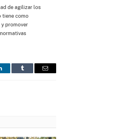
ad de agilizar los
o tiene como
s y promover
s normativas
LinkedIn
Tumblr
Email