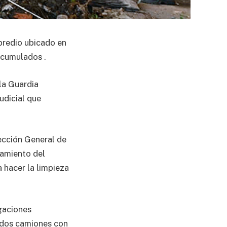
 predio ubicado en
acumulados .
 la Guardia
udicial que
ección General de
namiento del
 hacer la limpieza
gaciones
, dos camiones con