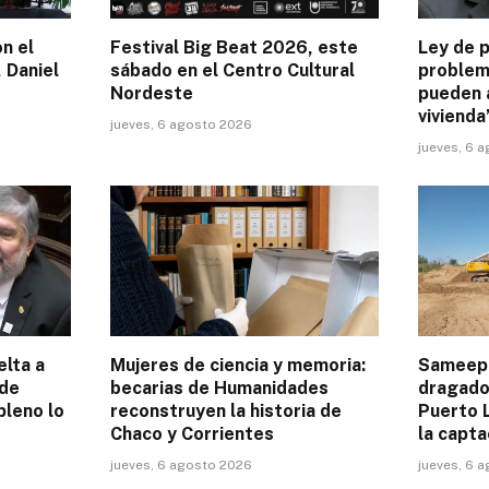
on el
Festival Big Beat 2026, este
Ley de p
 Daniel
sábado en el Centro Cultural
problem
Nordeste
pueden 
vivienda
jueves, 6 agosto 2026
jueves, 6 
elta a
Mujeres de ciencia y memoria:
Sameep 
 de
becarias de Humanidades
dragado 
pleno lo
reconstruyen la historia de
Puerto L
Chaco y Corrientes
la capta
jueves, 6 agosto 2026
jueves, 6 