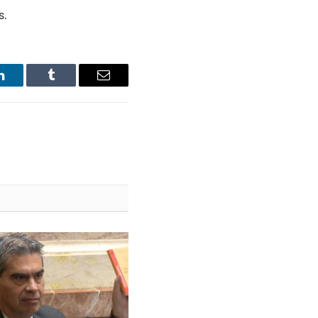
s.
LinkedIn
Tumblr
Email