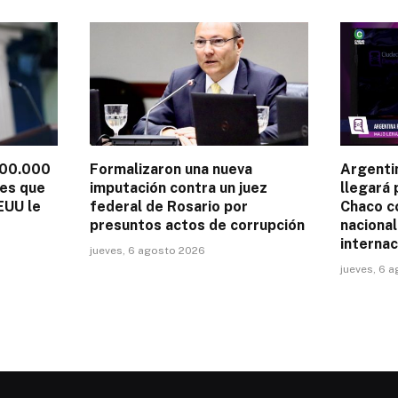
100.000
Formalizaron una nueva
Argenti
les que
imputación contra un juez
llegará 
EUU le
federal de Rosario por
Chaco c
presuntos actos de corrupción
nacional
internac
jueves, 6 agosto 2026
jueves, 6 