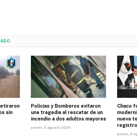
NADO
retiraron
Policías y Bomberos evitaron
Chaco fo
os sin
una tragedia al rescatar de un
moderni
incendio a dos adultos mayores
nueva te
registro
jueves, 6 agosto 2026
jueves, 6 