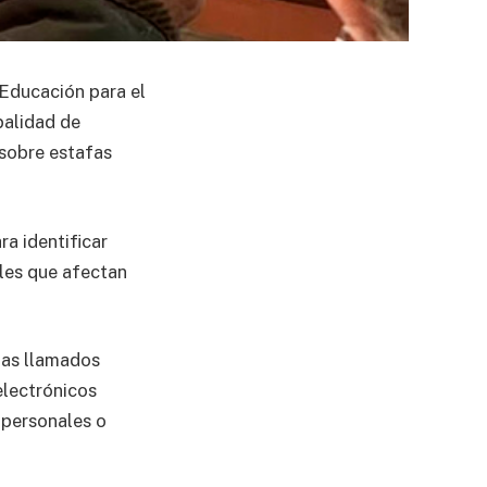
Educación para el
palidad de
 sobre estafas
a identificar
ales que afectan
las llamados
electrónicos
 personales o