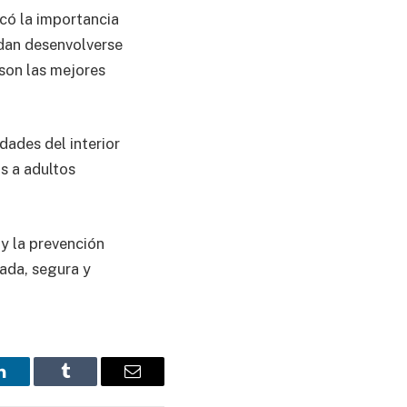
có la importancia
edan desenvolverse
 son las mejores
dades del interior
s a adultos
y la prevención
ada, segura y
LinkedIn
Tumblr
Email