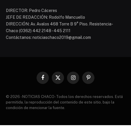
DIRECTOR: Pedro Cáceres
JEFE DE REDACCIÓN: Rodolfo Mancuello
DIRECCIÓN: Av. Avalos 468 Torre B 9° Piso. Resistencia-
Chaco (0362) 442 2148 - 445 2111
Contáctanos: noticiaschaco2019@gmail.com
Facebook
X
Instagram
Pinterest
(Twitter)
© 2026 - NOTICIAS CHACO- Todos los derechos reservados. Está
permitida, la reproducción del contenido de este sitio, bajo la
condición de mencionar la fuente.