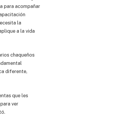
ada para acompañar
capacitación
ecesita la
plique a la vida
arios chaqueños
undamental
ca diferente,
entas que les
 para ver
tó.