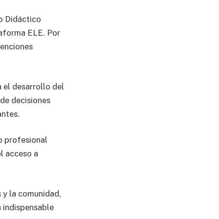
o Didáctico
ataforma ELE. Por
venciones
el desarrollo del
 de decisiones
antes.
lo profesional
l acceso a
s y la comunidad,
 indispensable