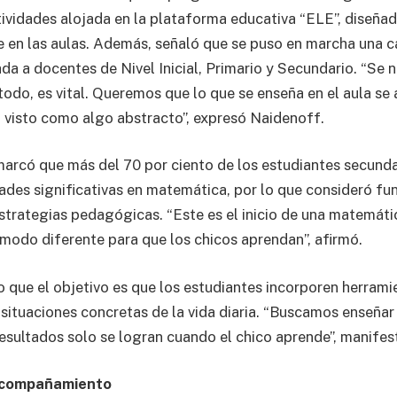
ividades alojada en la plataforma educativa “ELE”, diseñ
e en las aulas. Además, señaló que se puso en marcha una 
da a docentes de Nivel Inicial, Primario y Secundario. “Se n
do, es vital. Queremos que lo que se enseña en el aula se a
a visto como algo abstracto”, expresó Naidenoff.
marcó que más del 70 por ciento de los estudiantes secund
tades significativas en matemática, por lo que consideró f
strategias pedagógicas. “Este es el inicio de una matemáti
modo diferente para que los chicos aprendan”, afirmó.
 que el objetivo es que los estudiantes incorporen herrami
 situaciones concretas de la vida diaria. “Buscamos enseñar
resultados solo se logran cuando el chico aprende”, manifes
acompañamiento