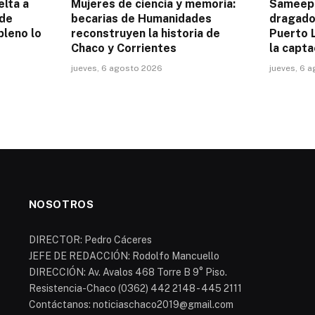
elta a
Mujeres de ciencia y memoria:
Sameep 
 de
becarias de Humanidades
dragado 
pleno lo
reconstruyen la historia de
Puerto L
Chaco y Corrientes
la capta
jueves, 6 agosto 2026
jueves, 6 
NOSOTROS
DIRECTOR: Pedro Cáceres
JEFE DE REDACCIÓN: Rodolfo Mancuello
DIRECCIÓN: Av. Avalos 468 Torre B 9° Piso.
Resistencia-Chaco (0362) 442 2148 - 445 2111
Contáctanos: noticiaschaco2019@gmail.com