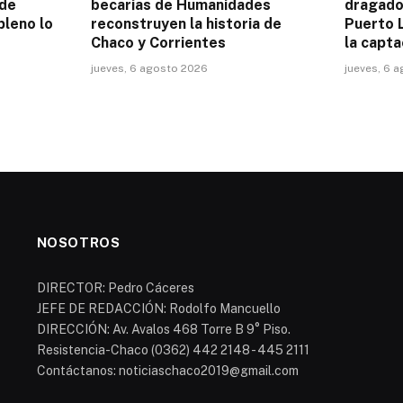
 de
becarias de Humanidades
dragado 
pleno lo
reconstruyen la historia de
Puerto L
Chaco y Corrientes
la capta
jueves, 6 agosto 2026
jueves, 6 
NOSOTROS
DIRECTOR: Pedro Cáceres
JEFE DE REDACCIÓN: Rodolfo Mancuello
DIRECCIÓN: Av. Avalos 468 Torre B 9° Piso.
Resistencia-Chaco (0362) 442 2148 - 445 2111
Contáctanos: noticiaschaco2019@gmail.com