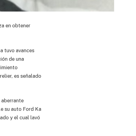
nza en obtener
ba tuvo avances
ción de una
rimiento
elier, es señalado
e aberrante
le su auto Ford Ka
do y el cual lavó