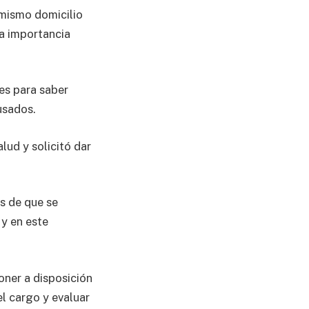
 mismo domicilio
a importancia
es para saber
usados.
lud y solicitó dar
s de que se
 y en este
oner a disposición
l cargo y evaluar